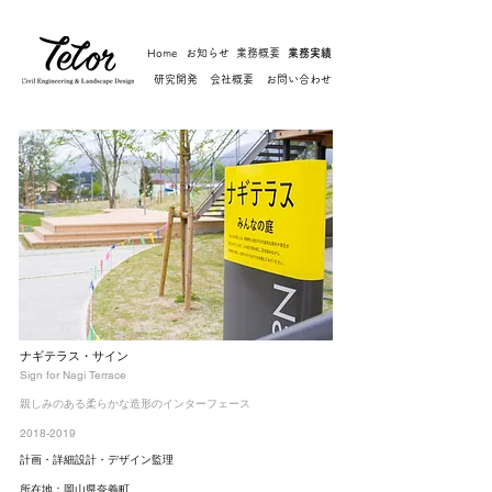
Home
お知らせ
業務概要
業務実績
研究開発
会社概要
お問い合わせ
ナギテラス・サイン
Sign for Nagi Terrace
親しみのある柔らかな造形のインターフェース
2018-2019
計画・詳細設計・デザイン監理
所在地：岡山県奈義町