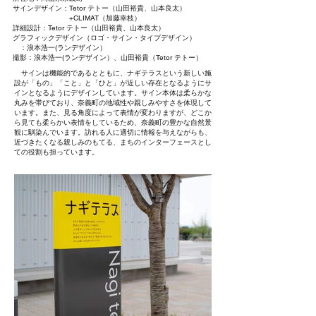
サインデザイン：Tetor テトー（山田裕貴、山本良太）
+CLIMAT（加藤幸枝）
詳細設計：Tetor テトー（山田裕貴、山本良太）
グラフィックデザイン（ロゴ・サイン・タイプデザイン）
：浪本浩一(ランデザイン）
撮影：浪本浩一(ランデザイン）、山田裕貴（Tetor テトー）
サインは機能的であるとともに、ナギテラスという新しい施
設が「もの」「こと」と「ひと」が近しい存在となるようにサ
インとなるようにデザインしています。サイン本体は柔らかな
丸みを帯びており、奈義町の地域性や親しみやすさを体現して
います。また、見る角度によって表情が変わりますが、どこか
ら見ても柔らかい表情をしているため、奈義町の豊かな自然景
観に馴染んでいます。訪れる人に適切に情報を与えながらも、
近づきたくなる親しみのもてる、まちのインターフェースとし
ての役割も担っています。