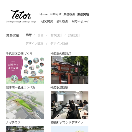
Home
お知らせ
業務概要
業務実績
研究開発
会社概要
お問い合わせ
業務実績
構想
/
/
/
計画
基本設計
詳細設計
/
デザイン監理
デザイン監修
千代田区公園づくり
神楽坂の街路灯
沼津南一色線コンペ案
神楽坂景観塾
ナギテラス
奈義町グランドデザイン